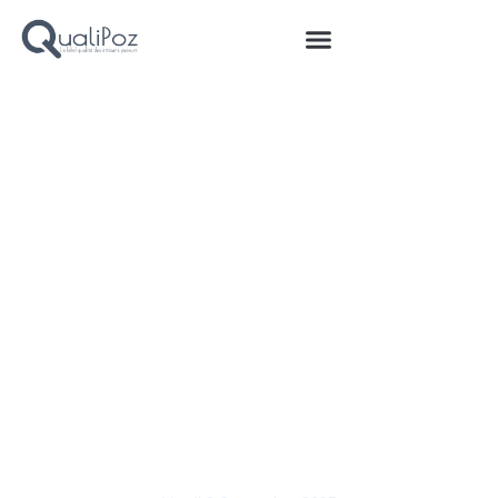
Retour au blog
Un label en évolution : renforcer la
labellisation des professionnels de
l’aménagement intérieur