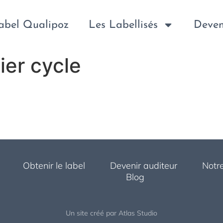
label Qualipoz
Les Labellisés
Deven
ier cycle
Obtenir le label
Devenir auditeur
Notre
Blog
Un site créé par
Atlas Studio