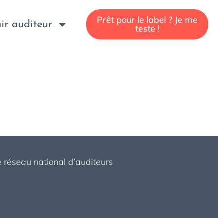
Prêt pour le label ? Je me
ir auditeur
teste !
 réseau national d’auditeurs